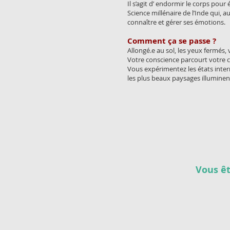
Il s’agit d’ endormir le corps pour 
Science millénaire de l’Inde qui,
connaître et gérer ses émotions.
Comment ça se passe ?
Allongé.e au sol, les yeux fermés,
Votre conscience parcourt votre 
Vous expérimentez les états interm
les plus beaux paysages illuminen
Vous êt